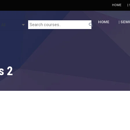
HOME
|
HOME
| SEM
s 2