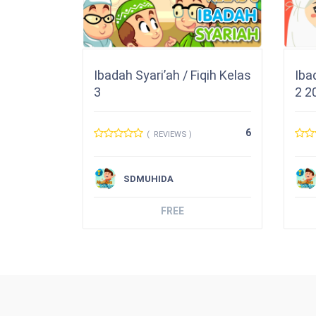
Ibadah Syari’ah / Fiqih Kelas
Iba
3
2 2
6
( REVIEWS )
SDMUHIDA
FREE