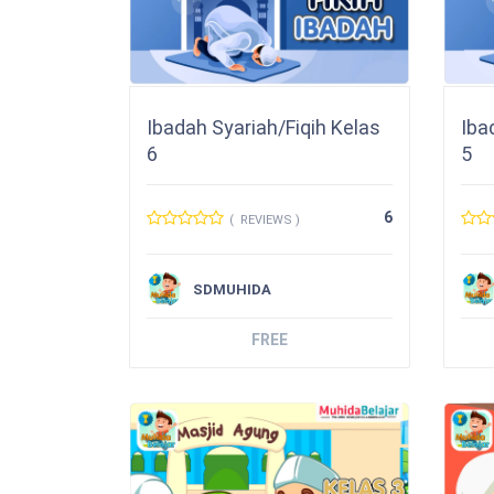
Ibadah Syariah/Fiqih Kelas
Iba
6
5
6
( REVIEWS )
SDMUHIDA
FREE