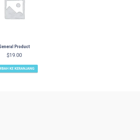
General Product
$
19.00
MBAH KE KERANJANG