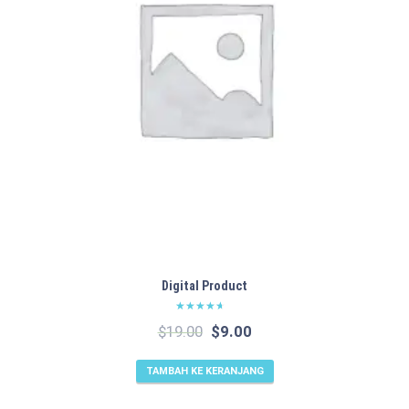
Digital Product
Dinilai
Harga
Harga
$
19.00
$
9.00
4.00
dari 5
aslinya
saat
adalah:
ini
TAMBAH KE KERANJANG
$19.00.
adalah: