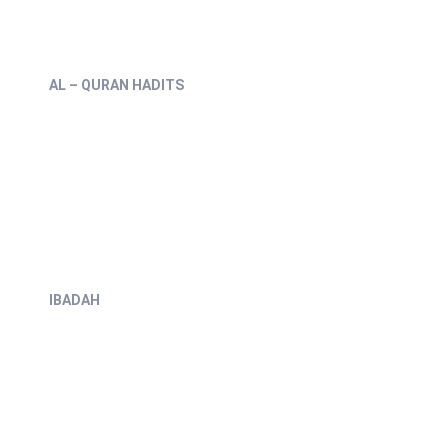
AL – QURAN HADITS
IBADAH