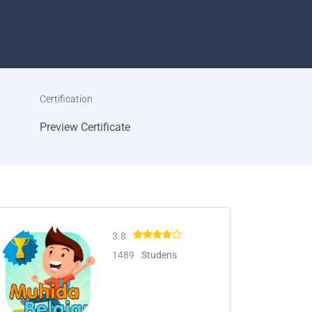
Certification
Preview Certificate
3.8
1489
Studens