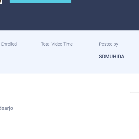
 Enrolled
Total Video Time
Posted by
SDMUHIDA
doarjo