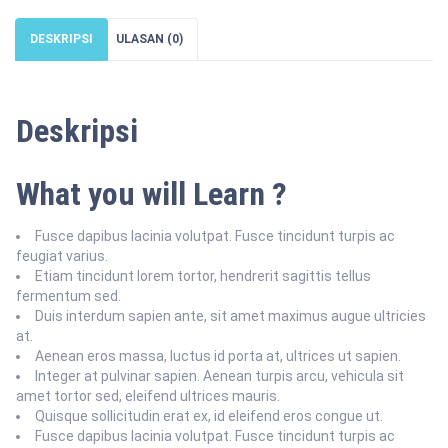
Things
Security
DESKRIPSI
ULASAN (0)
Deskripsi
What you will Learn ?
Fusce dapibus lacinia volutpat. Fusce tincidunt turpis ac
feugiat varius.
Etiam tincidunt lorem tortor, hendrerit sagittis tellus
fermentum sed.
Duis interdum sapien ante, sit amet maximus augue ultricies
at.
Aenean eros massa, luctus id porta at, ultrices ut sapien.
Integer at pulvinar sapien. Aenean turpis arcu, vehicula sit
amet tortor sed, eleifend ultrices mauris.
Quisque sollicitudin erat ex, id eleifend eros congue ut.
Fusce dapibus lacinia volutpat. Fusce tincidunt turpis ac